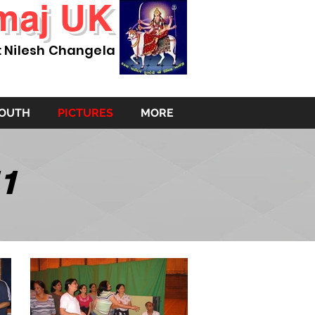
maj UK
: Nilesh Changela
YOUTH
PICTURES
MORE
1